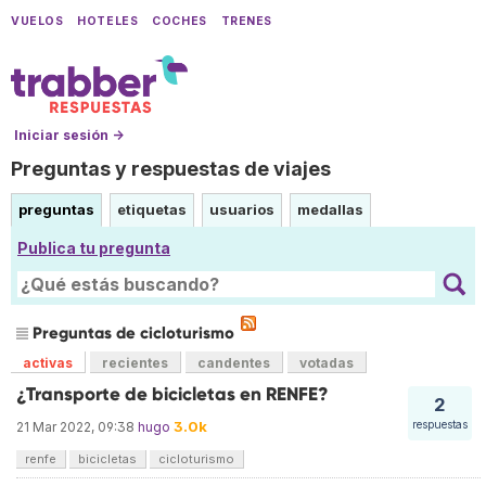
VUELOS
HOTELES
COCHES
TRENES
Iniciar sesión →
Preguntas y respuestas de viajes
preguntas
etiquetas
usuarios
medallas
Publica tu pregunta
Preguntas de cicloturismo
activas
recientes
candentes
votadas
¿Transporte de bicicletas en RENFE?
2
3.0k
respuestas
21 Mar 2022, 09:38
hugo
renfe
bicicletas
cicloturismo