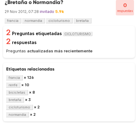
¿Bretaña o Normandia?
0
5.9k
respuestas
29 Nov 2012, 07:28
invitado
francia
normandia
cicloturismo
bretaña
2
Preguntas etiquetadas
CICLOTURISMO
2
respuestas
Preguntas
actualizadas más recientemente
Etiquetas relacionadas
× 126
francia
× 10
renfe
× 8
bicicletas
× 3
bretaña
× 2
cicloturismo
× 2
normandia