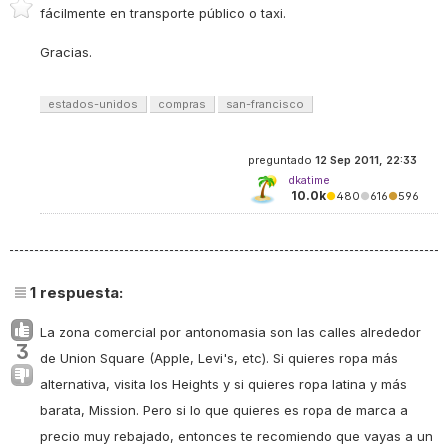
fácilmente en transporte público o taxi.
Gracias.
estados-unidos
compras
san-francisco
preguntado
12 Sep 2011, 22:33
dkatime
10.0k
●
480
●
616
●
596
1
respuesta:
La zona comercial por antonomasia son las calles alrededor
3
de Union Square (Apple, Levi's, etc). Si quieres ropa más
alternativa, visita los Heights y si quieres ropa latina y más
barata, Mission. Pero si lo que quieres es ropa de marca a
precio muy rebajado, entonces te recomiendo que vayas a un