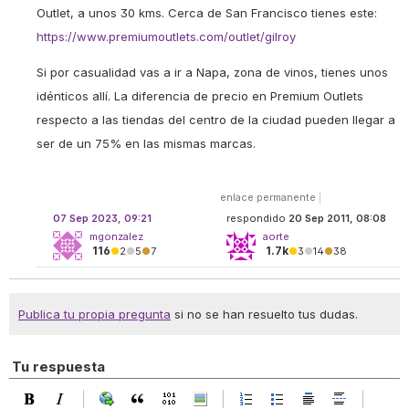
Outlet, a unos 30 kms. Cerca de San Francisco tienes este:
https://www.premiumoutlets.com/outlet/gilroy
Si por casualidad vas a ir a Napa, zona de vinos, tienes unos
idénticos allí. La diferencia de precio en Premium Outlets
respecto a las tiendas del centro de la ciudad pueden llegar a
ser de un 75% en las mismas marcas.
enlace permanente
|
07 Sep 2023, 09:21
respondido
20 Sep 2011, 08:08
mgonzalez
aorte
116
1.7k
●
2
●
5
●
7
●
3
●
14
●
38
Publica tu propia pregunta
si no se han resuelto tus dudas.
Tu respuesta