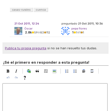
casas-rurales
cuenca
21 Oct 2011, 12:24
preguntado
21 Oct 2011, 10:36
Óscar
pepa flores
2.8k
1
●
59
●
83
●
112
●
1
●
1
●
1
Publica tu propia pregunta
si no se han resuelto tus dudas.
¡Sé el primero en responder a esta pregunta!