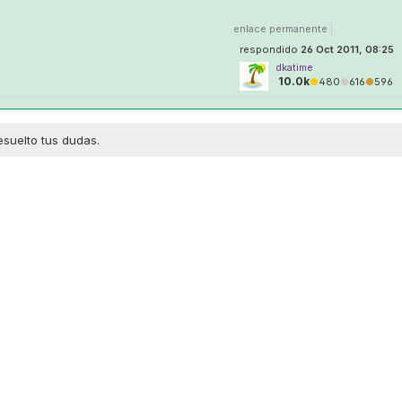
enlace permanente
|
respondido
26 Oct 2011, 08:25
dkatime
10.0k
●
480
●
616
●
596
esuelto tus dudas.