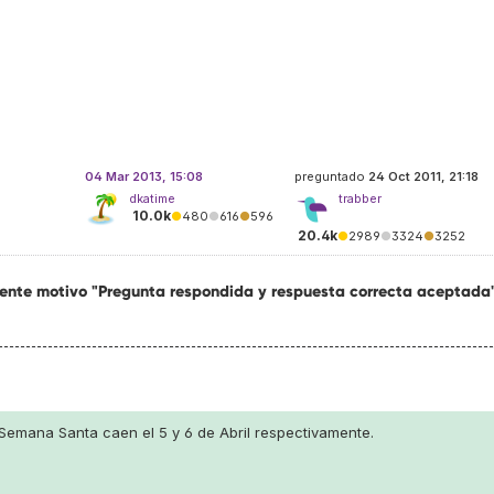
04 Mar 2013, 15:08
preguntado
24 Oct 2011, 21:18
dkatime
trabber
10.0k
●
480
●
616
●
596
20.4k
●
2989
●
3324
●
3252
uiente motivo "Pregunta respondida y respuesta correcta aceptada
 Semana Santa caen el 5 y 6 de Abril respectivamente.