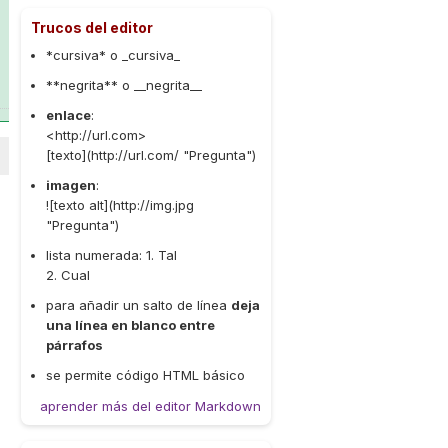
Trucos del editor
*cursiva* o _cursiva_
**negrita** o __negrita__
enlace
:
<http://url.com>
[texto](http://url.com/ "Pregunta")
imagen
:
![texto alt](http://img.jpg
"Pregunta")
lista numerada: 1. Tal
2. Cual
para añadir un salto de línea
deja
una línea en blanco entre
párrafos
se permite código HTML básico
aprender más del editor Markdown