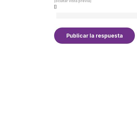
[ocultar vista previa]
[]