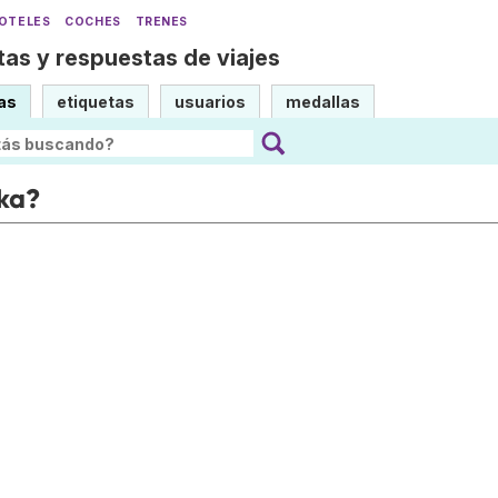
OTELES
COCHES
TRENES
as y respuestas de viajes
as
etiquetas
usuarios
medallas
ka?