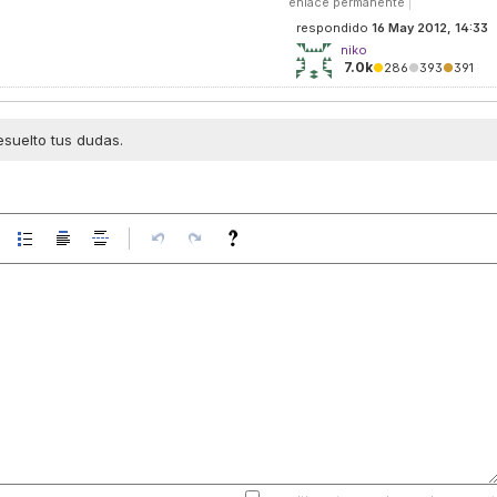
enlace permanente
|
respondido
16 May 2012, 14:33
niko
7.0k
●
286
●
393
●
391
esuelto tus dudas.