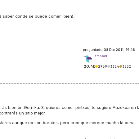
ía saber donde se puede comer (bien) ;)
preguntado
08 Dic 2011, 19:48
trabber
20.4k
●
2989
●
3324
●
3252
ás bien en Gernika. Si quieres comer pintxos, te sugiero Auzokoa en l
contrarás un sitio mejor.
ulares aunque no son baratos, pero creo que merece mucho la pena.