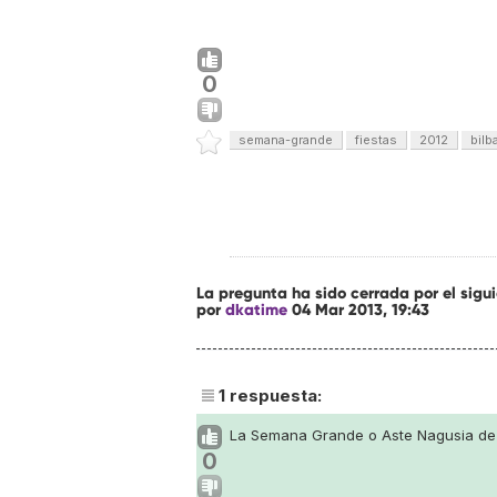
0
semana-grande
fiestas
2012
bilb
La pregunta ha sido cerrada por el sig
por
dkatime
04 Mar 2013, 19:43
1
respuesta:
La Semana Grande o
Aste Nagusia
de 
0