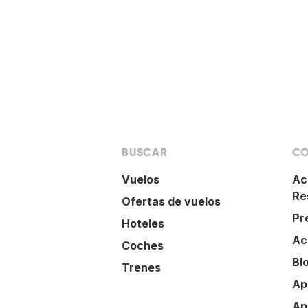
BUSCAR
CO
Vuelos
Ac
Re
Ofertas de vuelos
Pr
Hoteles
Ac
Coches
Bl
Trenes
Ap
Ap