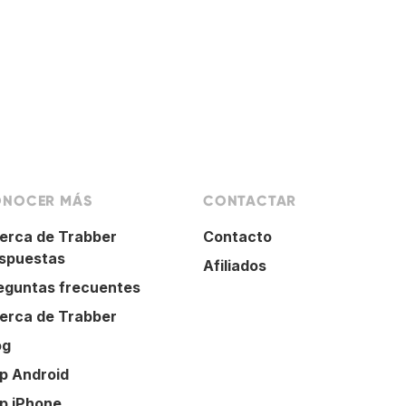
NOCER MÁS
CONTACTAR
erca de Trabber
Contacto
spuestas
Afiliados
eguntas frecuentes
erca de Trabber
og
p Android
p iPhone