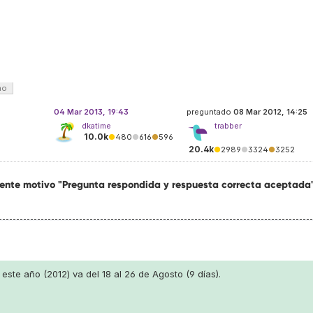
ao
04 Mar 2013, 19:43
preguntado
08 Mar 2012, 14:25
dkatime
trabber
10.0k
●
480
●
616
●
596
20.4k
●
2989
●
3324
●
3252
uiente motivo "Pregunta respondida y respuesta correcta aceptada
este año (2012) va del 18 al 26 de Agosto (9 días).