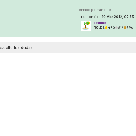
enlace permanente
|
respondido
10 Mar 2012, 07:53
dkatime
10.0k
●
480
●
616
●
596
esuelto tus dudas.