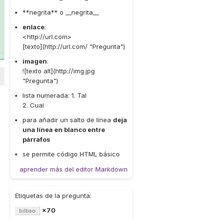
**negrita** o __negrita__
enlace
:
<http://url.com>
[texto](http://url.com/ "Pregunta")
imagen
:
![texto alt](http://img.jpg
"Pregunta")
lista numerada: 1. Tal
2. Cual
para añadir un salto de línea
deja
una línea en blanco entre
párrafos
se permite código HTML básico
aprender más del editor Markdown
Etiquetas de la pregunta:
×70
bilbao