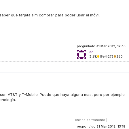
saber que tarjeta sim comprar para poder usar el móvil.
preguntado
31 Mar 2012, 12:35
leo
3.9k
●
196
●
273
●
260
 son AT&T y T-Mobile. Puede que haya alguna mas, pero por ejemplo
cnología.
enlace permanente
|
respondido
31 Mar 2012, 13:18