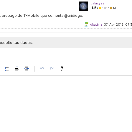
galaxyes
1.5k
●
6
●
16
●
41
s prepago de T-Mobile que comenta @uridiego.
dkatime
(01 Abr 2012, 07:3
esuelto tus dudas.