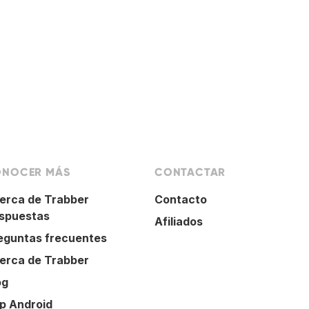
NOCER MÁS
CONTACTAR
erca de Trabber
Contacto
spuestas
Afiliados
eguntas frecuentes
erca de Trabber
og
p Android