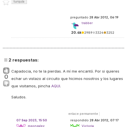
turquía
preguntado
28 Abr 2012, 06:19
trabber
20.4k
●
2989
●
3324
●
3252
2
respuestas:
Capadocia, no te la pierdas. A mí me encantó. Por si quieres
0
echar un vistazo al circuito que hicimos nosotros y los lugares
que visitamos, pincha
AQUI
.
Saludos.
enlace permanente
|
07 Sep 2023, 15:50
respondido
28 Abr 2012, 07:17
mgonzalez
Victoria