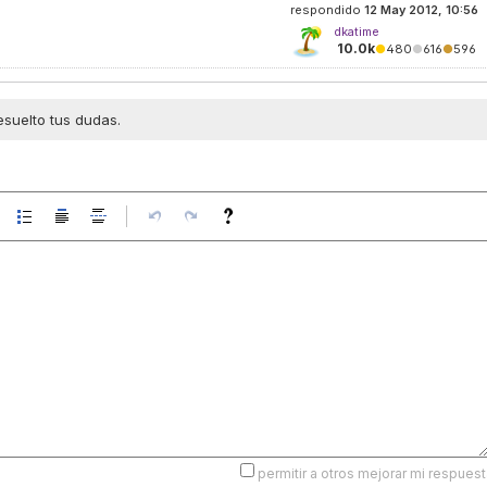
respondido
12 May 2012, 10:56
dkatime
10.0k
●
480
●
616
●
596
esuelto tus dudas.
permitir a otros mejorar mi respuest