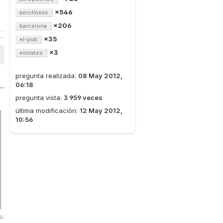
×546
aerolíneas
×206
barcelona
×35
el-prat
×3
emirates
pregunta realizada:
08 May 2012,
06:18
pregunta vista:
3 959 veces
última modificación:
12 May 2012,
10:56
a: