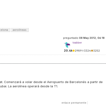
celona
aerolíneas
preguntado
08 May 2012, 06:18
trabber
20.4k
●
2989
●
3324
●
3252
at. Comenzará a volar desde el Aeropuerto de Barcelonés a partir de
Dubai. La aerolínea operará desde la T1.
enlace permanente
|