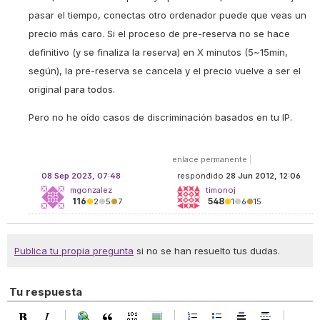
pasar el tiempo, conectas otro ordenador puede que veas un
precio más caro. Si el proceso de pre-reserva no se hace
definitivo (y se finaliza la reserva) en X minutos (5~15min,
según), la pre-reserva se cancela y el precio vuelve a ser el
original para todos.
Pero no he oído casos de discriminación basados en tu IP.
enlace permanente
|
08 Sep 2023, 07:48
respondido
28 Jun 2012, 12:06
mgonzalez
timonoj
116
548
●
2
●
5
●
7
●
1
●
6
●
15
Publica tu propia pregunta
si no se han resuelto tus dudas.
Tu respuesta