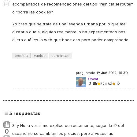
acompañados de recomendaciones del tipo "reinicia el router"
o "borra las cookies".
Yo creo que se trata de una leyenda urbana por lo que me
gustaría que si alguien realmente lo ha experimentado nos
dijera cuál es la web que hace eso para poder comprobarlo.
precios
vuelos
aerolíneas
preguntado
19 Jun 2012, 15:30
Óscar
2.8k
●
59
●
83
●
112
3
respuestas:
Sí y No. a ver si me explico correctamente, según la IP del
0
usuario no se cambian los precios, pero a veces las