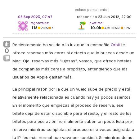
enlace permanente
|
08 Sep 2023, 07:47
respondido
23 Jun 2012, 22:00
mgonzalez
dkatime
116
10.0k
●
2
●
5
●
7
●
480
●
616
●
596
Recientemente ha salido a la luz que la compañía
Orbit
te
0
ofrece reservas más caras si detecta que lo buscas desde un
Mac. Ojo, reservas más "lujosas", vamos, que ofrece hoteles
de compañías más caras a propósito, entendiendo que los
usuarios de Apple gastan más.
La principal razón por la que un vuelo sube de precio y está
relativamente relacionada es cuando hay ya pocos asientos.
En el momento que empiezas el proceso de reserva, ese
billete deja de estar disponible para el resto, y el resto de los
billetes para ese avión normalmente suben un poco. Esta pre-
reserva mientras completas el proceso es a veces asignada a
tu IP (es más normal que vaya por cookies). Si mientras dejas