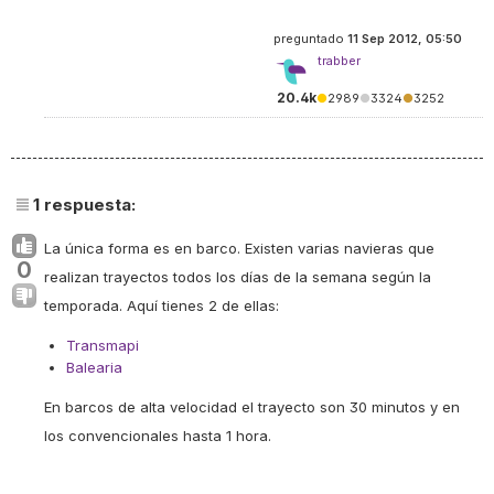
preguntado
11 Sep 2012, 05:50
trabber
20.4k
●
2989
●
3324
●
3252
1
respuesta:
La única forma es en barco. Existen varias navieras que
0
realizan trayectos todos los días de la semana según la
temporada. Aquí tienes 2 de ellas:
Transmapi
Balearia
En barcos de alta velocidad el trayecto son 30 minutos y en
los convencionales hasta 1 hora.