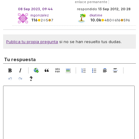
enlace permanente
|
08 Sep 2023, 09:44
respondido
13 Sep 2012, 20:28
mgonzalez
dkatime
116
10.0k
●
2
●
5
●
7
●
480
●
616
●
596
Publica tu propia pregunta
si no se han resuelto tus dudas.
Tu respuesta