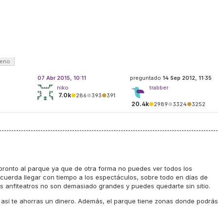
ceno
07 Abr 2015, 10:11
preguntado
14 Sep 2012, 11:35
niko
trabber
7.0k
●
286
●
393
●
391
20.4k
●
2989
●
3324
●
3252
pronto al parque ya que de otra forma no puedes ver todos los
cuerda llegar con tiempo a los espectáculos, sobre todo en días de
los anfiteatros no son demasiado grandes y puedes quedarte sin sitio.
 así te ahorras un dinero. Además, el parque tiene zonas donde podrás