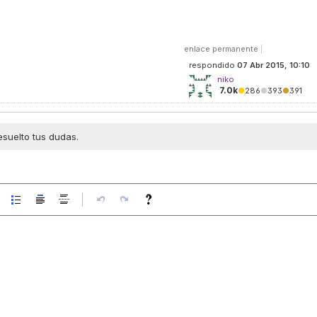
enlace permanente
|
respondido
07 Abr 2015, 10:10
niko
7.0k
●
286
●
393
●
391
esuelto tus dudas.