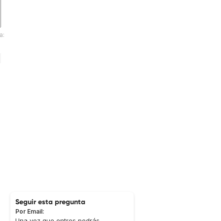
a:
Seguir esta pregunta
Por Email:
Una vez que entres podrás