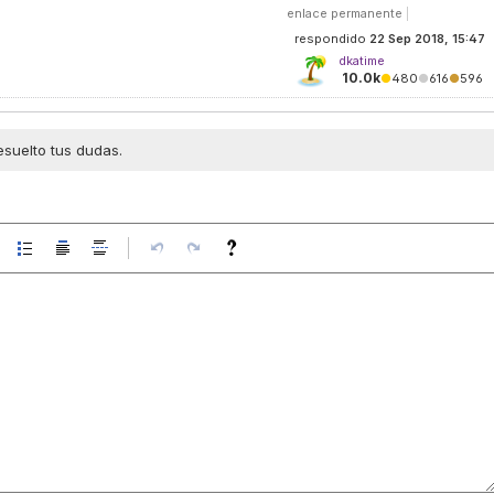
enlace permanente
|
respondido
22 Sep 2018, 15:47
dkatime
10.0k
●
480
●
616
●
596
esuelto tus dudas.