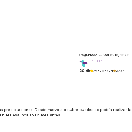
preguntado
25 Oct 2012, 19:39
trabber
20.4k
●
2989
●
3324
●
3252
as precipitaciones. Desde marzo a octubre puedes se podría realizar la
. En el Deva incluso un mes antes.