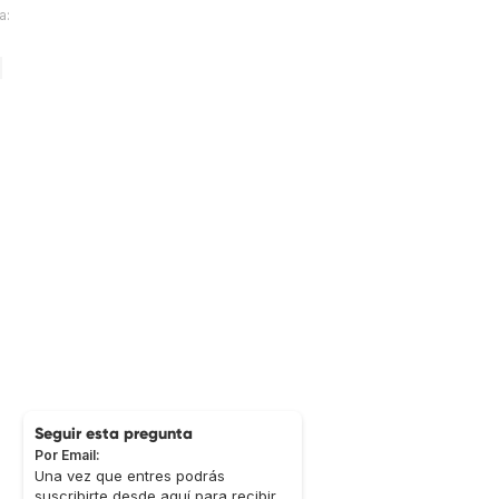
a:
Seguir esta pregunta
Por Email:
Una vez que entres podrás
suscribirte desde aquí para recibir