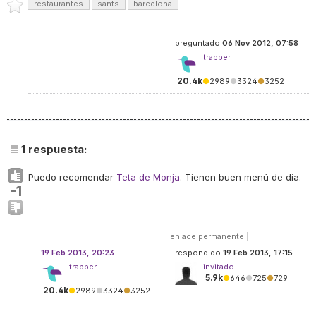
restaurantes
sants
barcelona
preguntado
06 Nov 2012, 07:58
trabber
20.4k
●
2989
●
3324
●
3252
1
respuesta:
Puedo recomendar
Teta de Monja
. Tienen buen menú de día.
-1
enlace permanente
|
19 Feb 2013, 20:23
respondido
19 Feb 2013, 17:15
trabber
invitado
5.9k
●
646
●
725
●
729
20.4k
●
2989
●
3324
●
3252