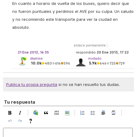
En cuanto a horario de vuelta de los buses, quiero decir que
no fueron puntuales y perdimos el AVE por su culpa. Un saludo
y no recomiendo este transporte para ver la ciudad en
absoluto.
enlace permanente
|
21 Ene 2013, 16:35
respondido
20 Ene 2013, 17:22
dkatime
invitado
10.0k
5.9k
●
480
●
616
●
596
●
646
●
725
●
729
Publica tu propia pregunta
si no se han resuelto tus dudas.
Tu respuesta