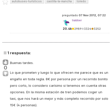
autobuses-turísticos
castilla-la-mancha
toledo
preguntado
07 Nov 2012, 07:22
trabber
20.4k
●
2989
●
3324
●
3252
1
respuesta:
Buenas tardes.
0
Lo que prometen y luego lo que ofrecen me parece que es un
engaño en toda regla. 8€ por persona por un recorrido bonito
pero corto, lo considero carísimo si tenemos en cuenta otras
opciones. En la misma estación de tren podemos coger un
taxi, que nos hará un mejor y más completo recorrido por solo
15€ (4 personas).