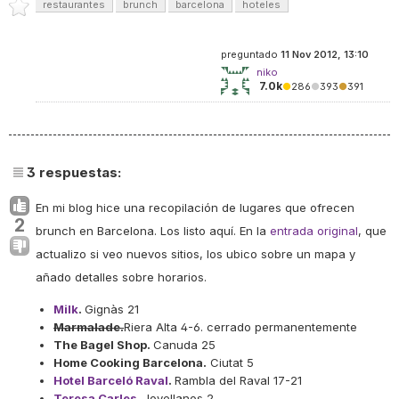
restaurantes
brunch
barcelona
hoteles
preguntado
11 Nov 2012, 13:10
niko
7.0k
●
286
●
393
●
391
3
respuestas:
En mi blog hice una recopilación de lugares que ofrecen
2
brunch en Barcelona. Los listo aquí. En la
entrada original
, que
actualizo si veo nuevos sitios, los ubico sobre un mapa y
añado detalles sobre horarios.
Milk
.
Gignàs 21
Marmalade.
Riera Alta 4-6.
cerrado permanentemente
The Bagel Shop.
Canuda 25
Home Cooking Barcelona.
Ciutat 5
Hotel Barceló Raval
.
Rambla del Raval 17-21
Teresa Carles
.
Jovellanos 2