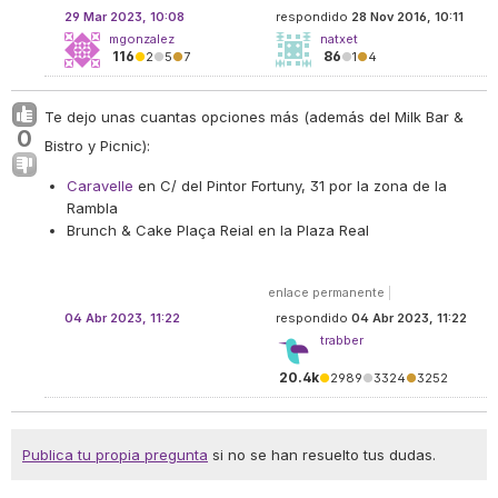
29 Mar 2023, 10:08
respondido
28 Nov 2016, 10:11
mgonzalez
natxet
116
86
●
2
●
5
●
7
●
1
●
4
Te dejo unas cuantas opciones más (además del Milk Bar &
0
Bistro y Picnic):
Caravelle
en C/ del Pintor Fortuny, 31 por la zona de la
Rambla
Brunch & Cake Plaça Reial en la Plaza Real
enlace permanente
|
04 Abr 2023, 11:22
respondido
04 Abr 2023, 11:22
trabber
20.4k
●
2989
●
3324
●
3252
Publica tu propia pregunta
si no se han resuelto tus dudas.