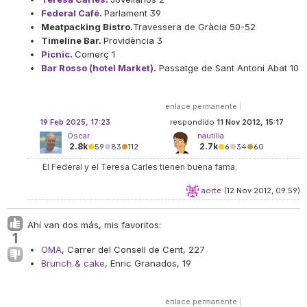
Federal Café
.
Parlament 39
Meatpacking Bistro.
Travessera de Gràcia 50-52
Timeline Bar.
Providència 3
Picnic
.
Comerç 1
Bar Rosso (hotel Market)
.
Passatge de Sant Antoni Abat 10
enlace permanente
|
19 Feb 2025, 17:23
respondido
11 Nov 2012, 15:17
Óscar
nautilia
2.8k
2.7k
●
59
●
83
●
112
●
6
●
34
●
60
El Federal y el Teresa Carles tienen buena fama.
aorte
(12 Nov 2012, 09:59)
Ahí van dos más, mis favoritos:
1
OMA
, Carrer del Consell de Cent, 227
Brunch & cake
, Enric Granados, 19
enlace permanente
|