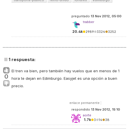
transporte-público
reino-unido
londres
edimburgo
preguntado
13 Nov 2012, 05:00
trabber
20.4k
●
2989
●
3324
●
3252
1
respuesta:
El tren va bien, pero también hay vuelos que en menos de 1
0
hora te dejan en Edimburgo. Easyjet es una opción a buen
precio.
enlace permanente
|
respondido
13 Nov 2012, 15:10
aorte
1.7k
●
3
●
14
●
38