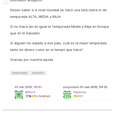
Estimados amiga/os:
Deseo saber si a nivel mundial se hace
una lista sobre lo de
temporada ALTA, MEDIA y BAJA
Si no fuera así es igual la Temporada Media y Baja en Europa
que en El Salvador.
Si alguién ha viajado a ese país, cual es la mejor temporada
tanto en dinero como en el tiempo que hace?
Gracias por vuestra ayuda.
temporada
salvador
01 Jun 2010, 09:51
preguntado
01 Jun 2010, 09:32
Wilford
Pipilenca
7.1k
1
●
15
●
56
●
148
●
1
●
1