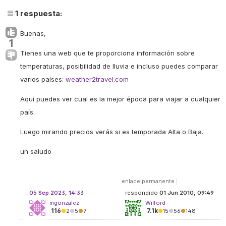
1
respuesta:
Buenas,
1
Tienes una web que te proporciona información sobre
temperaturas, posibilidad de lluvia e incluso puedes comparar
varios países:
weather2travel.com
Aquí puedes ver cual es la mejor época para viajar a cualquier
país.
Luego mirando precios verás si es temporada Alta o Baja.
un saludo
enlace permanente
|
05 Sep 2023, 14:33
respondido
01 Jun 2010, 09:49
mgonzalez
Wilford
116
7.1k
●
2
●
5
●
7
●
15
●
56
●
148