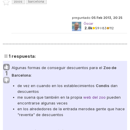
zoos
barcelona
preguntado
05 Feb 2013, 20:25
Óscar
2.8k
●
59
●
83
●
112
1
respuesta:
Algunas formas de conseguir descuentos para el
Zoo de
1
Barcelona
:
de vez en cuando en los establecimientos
Condis
dan
descuentos
me suena que también en la propia
web del zoo
pueden
encontrarse algunas veces
en los alrededores de la entrada merodea gente que hace
"reventa" de descuentos