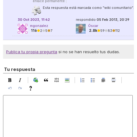
enlace permanente
|
Esta respuesta está marcada como "wiki comunitario".
30 Oct 2023, 11:42
respondido
05 Feb 2013, 20:29
mgonzalez
Óscar
116
2.8k
●
2
●
5
●
7
●
59
●
83
●
112
Publica tu propia pregunta
si no se han resuelto tus dudas.
Tu respuesta