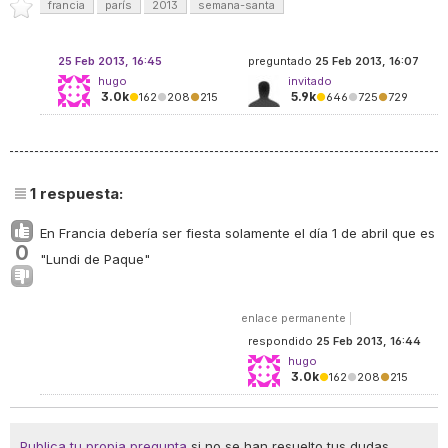
francia
parís
2013
semana-santa
25 Feb 2013, 16:45
preguntado
25 Feb 2013, 16:07
hugo
invitado
3.0k
5.9k
●
162
●
208
●
215
●
646
●
725
●
729
1
respuesta:
En Francia debería ser fiesta solamente el día 1 de abril que es
0
"
Lundi de Paque
"
enlace permanente
|
respondido
25 Feb 2013, 16:44
hugo
3.0k
●
162
●
208
●
215
Publica tu propia pregunta
si no se han resuelto tus dudas.