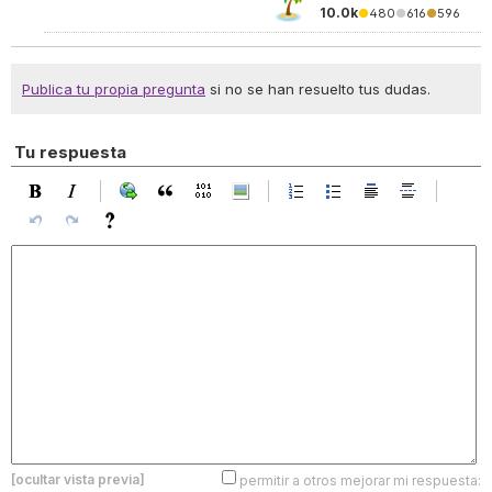
10.0k
●
480
●
616
●
596
Publica tu propia pregunta
si no se han resuelto tus dudas.
Tu respuesta
[ocultar vista previa]
permitir a otros mejorar mi respuesta: