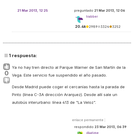
21 Mar 2013, 12:25
preguntado
21 Mar 2013, 12:06
trabber
20.4k
●
2989
●
3324
●
3252
1
respuesta:
Ya no hay tren directo al Parque Warner de San Martín de la
0
Vega. Este servicio fue suspendido el año pasado.
Desde Madrid puede coger el cercanías hasta la parada de
Pinto (línea C-3A dirección Aranjuez). Desde allí sale un
autobús interurbano: línea 413 de "
La Veloz
".
enlace permanente
|
respondido
23 Mar 2013, 06:39
dkatime