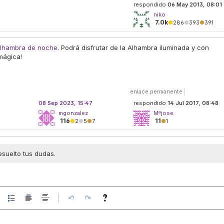
respondido
06 May 2013, 08:01
niko
7.0k
●
286
●
393
●
391
 Alhambra de noche
. Podrá disfrutar de la Alhambra iluminada y con
mágica!
enlace permanente
|
08 Sep 2023, 15:47
respondido
14 Jul 2017, 08:48
mgonzalez
Mªjose
116
11
●
2
●
5
●
7
●
1
esuelto tus dudas.