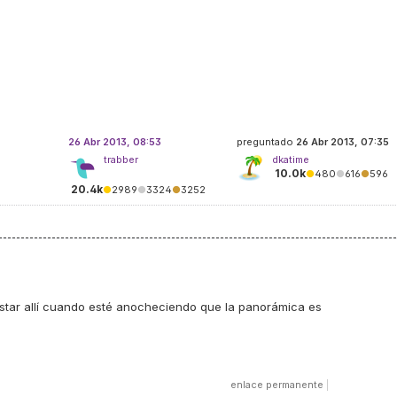
26 Abr 2013, 08:53
preguntado
26 Abr 2013, 07:35
trabber
dkatime
10.0k
●
480
●
616
●
596
20.4k
●
2989
●
3324
●
3252
estar allí cuando esté anocheciendo que la panorámica es
enlace permanente
|