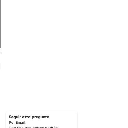
a:
Seguir esta pregunta
Por Email:
Una vez que entres podrás