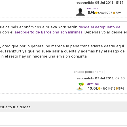
respondido
05 Jul 2013, 15:57
invitado
5.9k
●
646
●
725
●
729
s vuelos más económicos a Nueva York serán
desde el aeropuerto de
s con el
aeropuerto de Barcelona son mínimas
. Deberías volar desde el
a, creo que por lo general no merece la pena transladarse desde aquí
s, Frankfurt ya que no suele salir a cuenta y además hay el riesgo de
in el resto hay un hacerse una emisión conjunta.
enlace permanente
|
respondido
07 Jul 2013, 07:30
dkatime
10.0k
●
480
●
616
●
596
esuelto tus dudas.