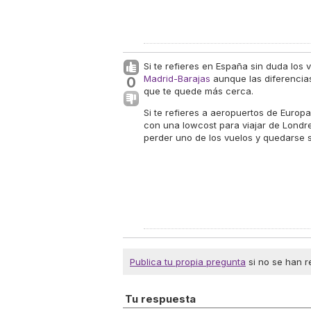
Si te refieres en España sin duda lo
Madrid-Barajas
aunque las diferencia
0
que te quede más cerca.
Si te refieres a aeropuertos de Europ
con una lowcost para viajar de Londre
perder uno de los vuelos y quedarse s
Publica tu propia pregunta
si no se han r
Tu respuesta