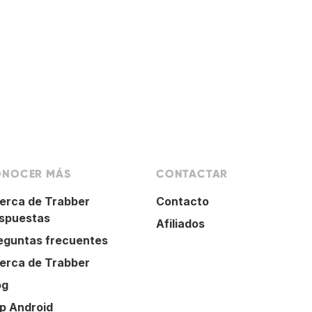
NOCER MÁS
CONTACTAR
erca de Trabber
Contacto
spuestas
Afiliados
eguntas frecuentes
erca de Trabber
og
p Android