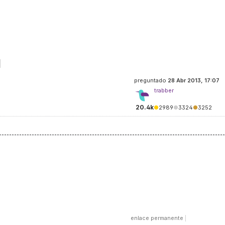
preguntado
28 Abr 2013, 17:07
trabber
20.4k
●
2989
●
3324
●
3252
enlace permanente
|