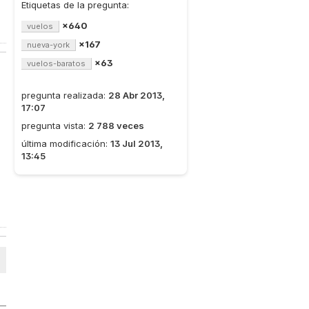
Etiquetas de la pregunta:
×640
vuelos
×167
nueva-york
×63
vuelos-baratos
pregunta realizada:
28 Abr 2013,
17:07
pregunta vista:
2 788 veces
última modificación:
13 Jul 2013,
13:45