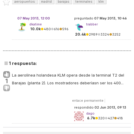
aeropuertos
madrid
barajas
terminales
klm
07 May 2013, 12:00
preguntado
07 May 2013, 10:46
dkatime
trabber
10.0k
●
480
●
616
●
596
20.4k
●
2989
●
3324
●
3252
1
respuesta:
La aerolínea holandesa KLM opera desde la terminal T2 del
1
Barajas (planta 2). Los mostradores deberíasn ser los 400...
enlace permanente
|
respondido
02 Jun 2013, 09:13
dago
6.7k
●
320
●
427
●
418