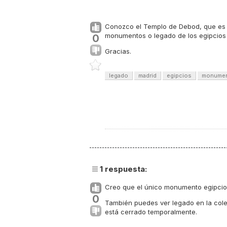
Conozco el Templo de Debod, que es u
monumentos o legado de los egipcios
0
Gracias.
legado
madrid
egipcios
monume
1
respuesta:
Creo que el único monumento egipcio
0
También puedes ver legado en la cole
está cerrado temporalmente.