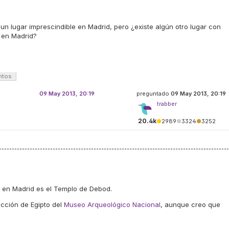
n lugar imprescindible en Madrid, pero ¿existe algún otro lugar con
 en Madrid?
ntos
09 May 2013, 20:19
preguntado
09 May 2013, 20:19
trabber
20.4k
●
2989
●
3324
●
3252
 en Madrid es el Templo de Debod.
cción de Egipto del
Museo Arqueológico Nacional
, aunque creo que