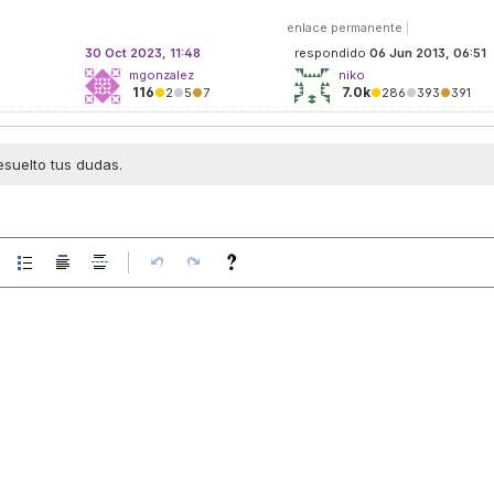
enlace permanente
|
30 Oct 2023, 11:48
respondido
06 Jun 2013, 06:51
mgonzalez
niko
116
7.0k
●
2
●
5
●
7
●
286
●
393
●
391
esuelto tus dudas.