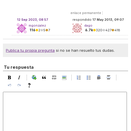
enlace permanente
|
12 Sep 2023, 08:57
respondido
17 May 2013, 09:07
mgonzalez
dago
116
6.7k
●
2
●
5
●
7
●
320
●
427
●
418
Publica tu propia pregunta
si no se han resuelto tus dudas.
Tu respuesta