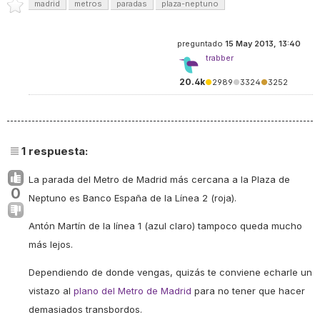
madrid
metros
paradas
plaza-neptuno
preguntado
15 May 2013, 13:40
trabber
20.4k
●
2989
●
3324
●
3252
1
respuesta:
La parada del Metro de Madrid más cercana a la Plaza de
0
Neptuno es Banco España de la Línea 2 (roja).
Antón Martín de la línea 1 (azul claro) tampoco queda mucho
más lejos.
Dependiendo de donde vengas, quizás te conviene echarle un
vistazo al
plano del Metro de Madrid
para no tener que hacer
demasiados transbordos.