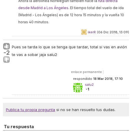
Ahora la aerolínea Norwegian también hace la
ruta directa
desde Madrid a Los Ángeles
. El tiempo total del vuelo de ida
(Madrid - Los Ángeles) es de 12 hora 15 minutos y la vuelta 10
horas 40 minutos.
ikerR
(06 Dic 2018, 13:09)
Pues se tarda lo que se tenga que tardar, total si vas en avión
-2
te vas a sobar jaja salu2
enlace permanente
|
respondido
18 Mar 2018, 17:10
salu2
-1
Publica tu propia pregunta
si no se han resuelto tus dudas.
Tu respuesta