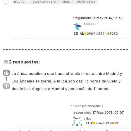
madrid
horas-de-vuelo
rutas
los-ángeles
preguntado
16 May 2013, 13:32
trabber
20.4k
●
2989
●
3324
●
3252
2
respuestas:
La única aerolínea que hace el vuelo directo entre Madrid y
1
Los Ángeles es Iberia. A la ida son casi 13 horas de vuelo y
desde Los Ángeles a Madrid y poco más de 11 horas.
enlace permanente
|
respondido
17 May 2013, 07:07
niko
7.0k
●
286
●
393
●
391