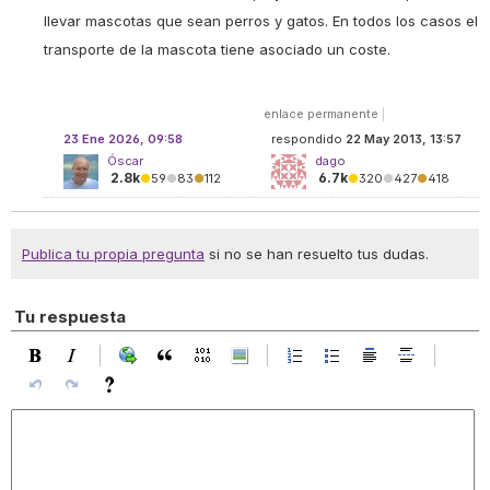
llevar mascotas que sean perros y gatos. En todos los casos el
transporte de la mascota tiene asociado un coste.
enlace permanente
|
23 Ene 2026, 09:58
respondido
22 May 2013, 13:57
Óscar
dago
2.8k
6.7k
●
59
●
83
●
112
●
320
●
427
●
418
Publica tu propia pregunta
si no se han resuelto tus dudas.
Tu respuesta