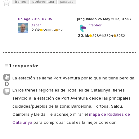
trenes
portaventura
paradas
03 Ago 2013, 07:05
preguntado
25 May 2013, 07:57
Óscar
trabber
2.8k
●
59
●
83
●
112
20.4k
●
2989
●
3324
●
3252
1
respuesta:
La estación se llama Port Aventura por lo que no tiene perdida.
0
En los trenes regionales de
Rodalies de Catalunya
, tienes
servicio a la estación de Port Aventura desde las principales
ciudades/pueblos de la zona: Barcelona, Tortosa, Salou,
Cambrils y Lleida. Te aconsejo mirar el
mapa de
Rodalies de
Catalunya
para comprobar cual es la mejor conexión.