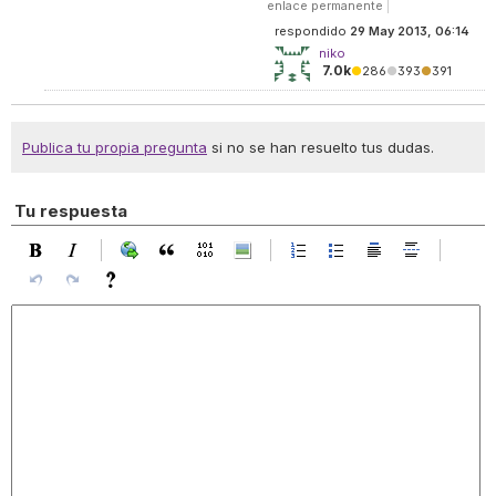
enlace permanente
|
respondido
29 May 2013, 06:14
niko
7.0k
●
286
●
393
●
391
Publica tu propia pregunta
si no se han resuelto tus dudas.
Tu respuesta