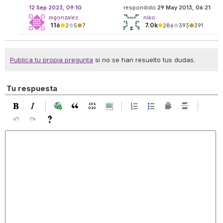
12 Sep 2023, 09:10
respondido
29 May 2013, 06:21
mgonzalez
niko
116
7.0k
●
2
●
5
●
7
●
286
●
393
●
391
Publica tu propia pregunta
si no se han resuelto tus dudas.
Tu respuesta