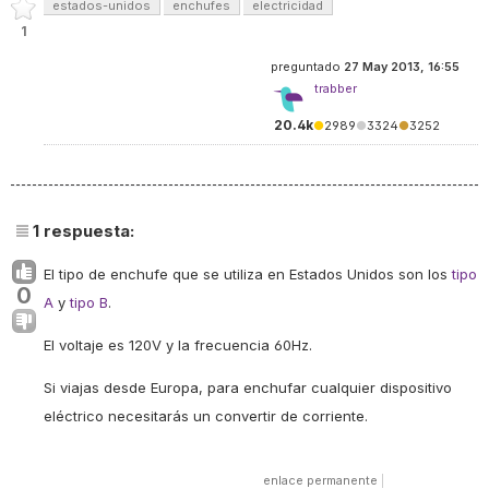
estados-unidos
enchufes
electricidad
1
preguntado
27 May 2013, 16:55
trabber
20.4k
●
2989
●
3324
●
3252
1
respuesta:
El tipo de enchufe que se utiliza en Estados Unidos son los
tipo
0
A
y
tipo B
.
El voltaje es 120V y la frecuencia 60Hz.
Si viajas desde Europa, para enchufar cualquier dispositivo
eléctrico necesitarás un convertir de corriente.
enlace permanente
|