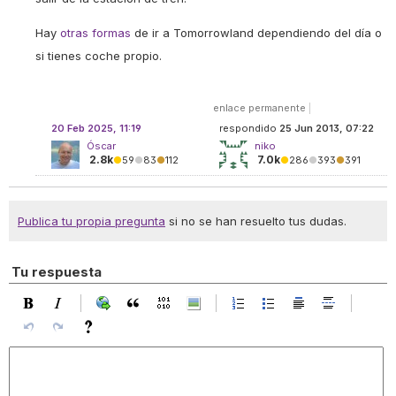
Hay
otras formas
de ir a Tomorrowland dependiendo del día o
si tienes coche propio.
enlace permanente
|
20 Feb 2025, 11:19
respondido
25 Jun 2013, 07:22
Óscar
niko
2.8k
7.0k
●
59
●
83
●
112
●
286
●
393
●
391
Publica tu propia pregunta
si no se han resuelto tus dudas.
Tu respuesta