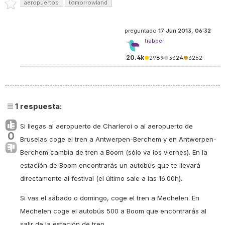
aeropuertos
tomorrowland
preguntado
17 Jun 2013, 06:32
trabber
20.4k
●
2989
●
3324
●
3252
1
respuesta:
Si llegas al aeropuerto de Charleroi o al aeropuerto de
0
Bruselas coge el tren a Antwerpen-Berchem y en Antwerpen-
Berchem cambia de tren a Boom (sólo va los viernes). En la
estación de Boom encontrarás un autobús que te llevará
directamente al festival (el último sale a las 16.00h).
Si vas el sábado o domingo, coge el tren a Mechelen. En
Mechelen coge el autobús 500 a Boom que encontrarás al
salir de la estación de tren.