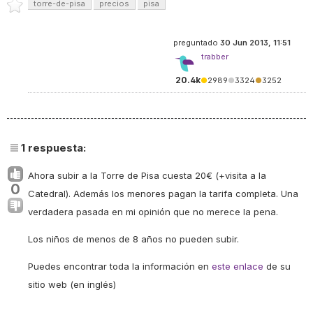
torre-de-pisa
precios
pisa
preguntado
30 Jun 2013, 11:51
trabber
20.4k
●
2989
●
3324
●
3252
1
respuesta:
Ahora subir a la Torre de Pisa cuesta 20€ (+visita a la
0
Catedral). Además los menores pagan la tarifa completa. Una
verdadera pasada en mi opinión que no merece la pena.
Los niños de menos de 8 años no pueden subir.
Puedes encontrar toda la información en
este enlace
de su
sitio web (en inglés)