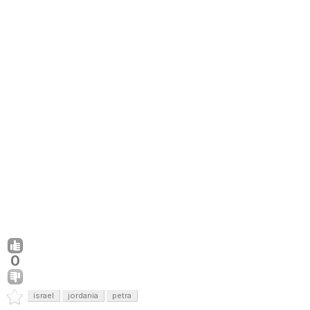
0
israel
jordania
petra