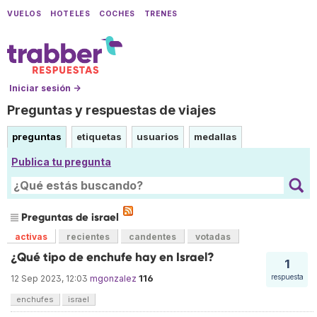
VUELOS
HOTELES
COCHES
TRENES
Iniciar sesión →
Preguntas y respuestas de viajes
preguntas
etiquetas
usuarios
medallas
Publica tu pregunta
Preguntas de israel
activas
recientes
candentes
votadas
¿Qué tipo de enchufe hay en Israel?
1
116
respuesta
12 Sep 2023, 12:03
mgonzalez
enchufes
israel