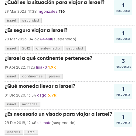
¿Cuál es la situación para viajar a Israel?
1
116
respuesta
29 Mar 2023, 11:28
mgonzalez
israel
seguridad
¿Es seguro viajar a Israel?
1
20 Mar 2023, 04:32
Chirkut
(suspendido)
respuesta
israel
2012
oriente-medio
seguridad
¿Israel a qué continente pertenece?
3
1.9k
respuestas
19 Abr 2022, 11:23
lisa70
israel
continentes
países
¿Qué moneda llevar a Israel?
1
6.7k
respuesta
01 Dic 2020, 16:54
dago
israel
monedas
¿Es necesario un visado para viajar a Israel?
1
28 Dic 2018, 12:48
ultimate
(suspendido)
respuesta
visados
israel