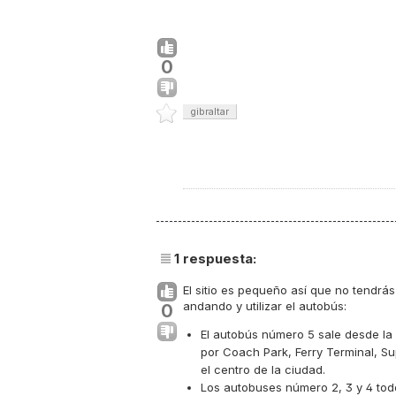
0
gibraltar
1
respuesta:
El sitio es pequeño así que no tendrás
andando y utilizar el autobús:
0
El autobús número 5 sale desde la
por
Coach Park
,
Ferry Terminal
, S
el centro de la ciudad.
Los autobuses número 2, 3 y 4 todo