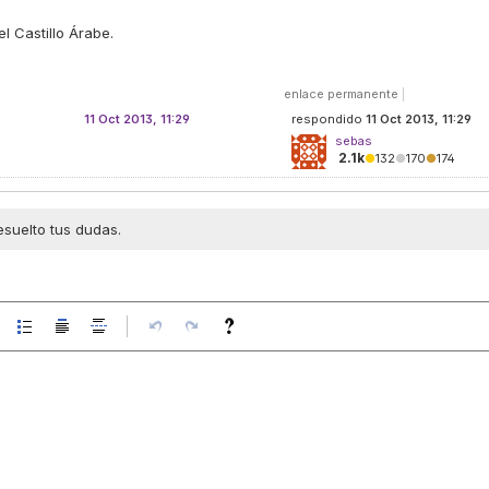
l Castillo Árabe.
enlace permanente
|
11 Oct 2013, 11:29
respondido
11 Oct 2013, 11:29
sebas
2.1k
●
132
●
170
●
174
esuelto tus dudas.