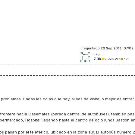
preguntado
20 Sep 2013, 07:02
niko
7.0k
●
286
●
393
●
391
 problemas. Dadas las colas que hay, si vas de visita lo mejor es entrar
 frontera hacia
Casemates
(parada central de autobuses), también pas
upermercado, Hospital llegando hasta el centro de ocio
Kings Bastion
e
s pasan por el teleférico, ubicado en la zona sur. El autobús número 2