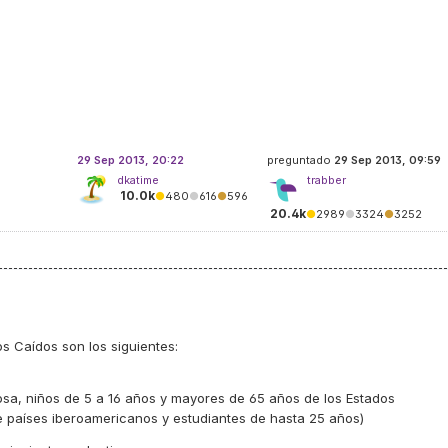
29 Sep 2013, 20:22
preguntado
29 Sep 2013, 09:59
dkatime
trabber
10.0k
●
480
●
616
●
596
20.4k
●
2989
●
3324
●
3252
os Caídos son los siguientes:
osa, niños de 5 a 16 años y mayores de 65 años de los Estados
 países iberoamericanos y estudiantes de hasta 25 años)