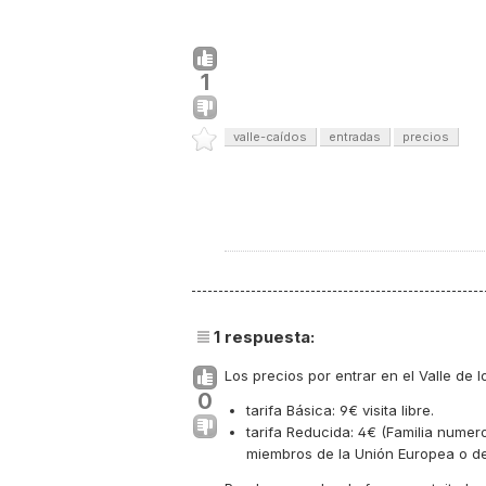
1
valle-caídos
entradas
precios
1
respuesta:
Los precios por entrar en el Valle de l
0
tarifa Básica: 9€ visita libre.
tarifa Reducida: 4€ (Familia numer
miembros de la Unión Europea o de