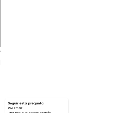
a:
Seguir esta pregunta
Por Email:
Una vez que entres podrás