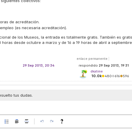
siguientes colectivos:
oras de acreditación.
empleo (es necesaria acreditación).
ional de los Museos, la entrada es totalmente gratis. También es grati
18 horas desde octubre a marzo y de 16 a 19 horas de abril a septiembre
enlace permanente
|
29 Sep 2013, 20:34
respondido
29 Sep 2013, 19:31
dkatime
10.0k
●
480
●
616
●
596
esuelto tus dudas.