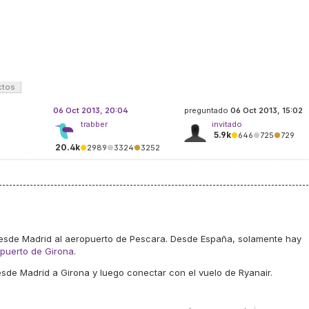
ctos
06 Oct 2013, 20:04
preguntado
06 Oct 2013, 15:02
trabber
invitado
5.9k
●
646
●
725
●
729
20.4k
●
2989
●
3324
●
3252
desde Madrid al aeropuerto de Pescara. Desde España, solamente hay
opuerto de Girona
.
sde Madrid a Girona y luego conectar con el vuelo de Ryanair.