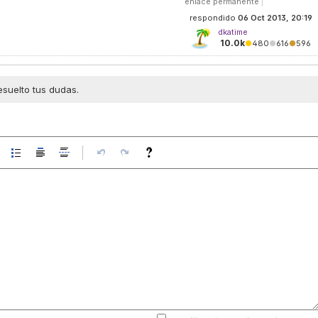
enlace permanente
|
respondido
06 Oct 2013, 20:19
dkatime
10.0k
●
480
●
616
●
596
esuelto tus dudas.