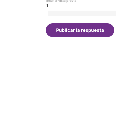
[ocultar vista previa]
[]