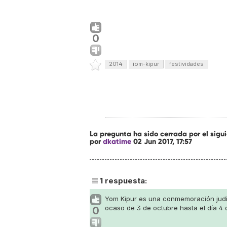
0
2014
iom-kipur
festividades
La pregunta ha sido cerrada por el sig
por
dkatime
02 Jun 2017, 17:57
1
respuesta:
Yom Kipur es una conmemoración judí
ocaso de 3 de octubre hasta el día 4 
0