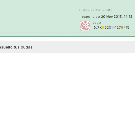
enlace permanente
|
respondido
20 Nov 2013, 14:12
dago
6.7k
●
320
●
427
●
418
esuelto tus dudas.