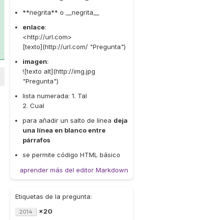
**negrita** o __negrita__
enlace
:
<http://url.com>
[texto](http://url.com/ "Pregunta")
imagen
:
![texto alt](http://img.jpg
"Pregunta")
lista numerada: 1. Tal
2. Cual
para añadir un salto de línea
deja
una línea en blanco entre
párrafos
se permite código HTML básico
aprender más del editor Markdown
Etiquetas de la pregunta:
×20
2014