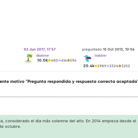
02 Jun 2017, 17:57
preguntado
15 Oct 2013, 10:06
dkatime
trabber
10.0k
●
480
●
616
●
596
20.4k
●
2989
●
3324
●
3252
uiente motivo "Pregunta respondida y respuesta correcta aceptada
a, considerado el día más solemne del año. En 2014 empieza desde el
de octubre.