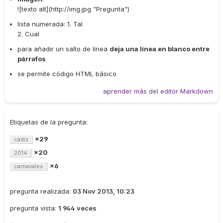
![texto alt](http://img.jpg "Pregunta")
lista numerada: 1. Tal
2. Cual
para añadir un salto de línea
deja una línea en blanco entre
párrafos
se permite código HTML básico
aprender más del editor Markdown
Etiquetas de la pregunta:
×29
cádiz
×20
2014
×6
carnavales
pregunta realizada:
03 Nov 2013, 10:23
pregunta vista:
1 944 veces