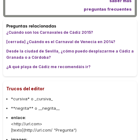
saber más
preguntas frecuentes
Preguntas relacionadas
¿Cuándo son los Carnavales de Cádiz 2015?
[cerrada] ¿Cuándo es el Carnaval de Venecia en 2014?
Desde la ciudad de Sevilla, ¿cómo puedo desplazarme a Cádiz a
Granada o a Córdoba?
¿A qué playa de Cádiz me recomendáis ir?
Trucos del editor
*cursiva* o _cursiva_
**negrita** o __negrita__
enlace
:
<http://url.com>
[texto](http://url.com/ "Pregunta")
imagen
: