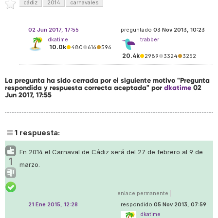
cádiz
2014
carnavales
02 Jun 2017, 17:55
preguntado
03 Nov 2013, 10:23
dkatime
trabber
10.0k
●
480
●
616
●
596
20.4k
●
2989
●
3324
●
3252
La pregunta ha sido cerrada por el siguiente motivo "Pregunta
respondida y respuesta correcta aceptada" por
dkatime
02
Jun 2017, 17:55
1
respuesta:
En 2014 el Carnaval de Cádiz será del 27 de febrero al 9 de
1
marzo.
enlace permanente
|
21 Ene 2015, 12:28
respondido
05 Nov 2013, 07:59
dkatime