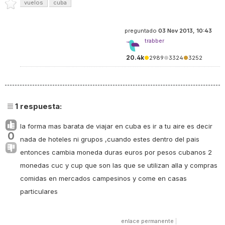
vuelos
cuba
preguntado
03 Nov 2013, 10:43
trabber
20.4k
●
2989
●
3324
●
3252
1
respuesta:
la forma mas barata de viajar en cuba es ir a tu aire es decir
0
nada de hoteles ni grupos ,cuando estes dentro del pais
entonces cambia moneda duras euros por pesos cubanos 2
monedas cuc y cup que son las que se utilizan alla y compras
comidas en mercados campesinos y come en casas
particulares
enlace permanente
|