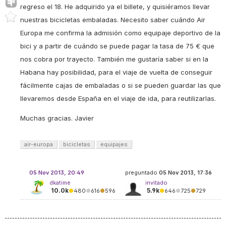
regreso el 18. He adquirido ya el billete, y quisiéramos llevar
nuestras bicicletas embaladas. Necesito saber cuándo Air
Europa me confirma la admisión como equipaje deportivo de la
bici y a partir de cuándo se puede pagar la tasa de 75 € que
nos cobra por trayecto. También me gustaría saber si en la
Habana hay posibilidad, para el viaje de vuelta de conseguir
fácilmente cajas de embaladas o si se pueden guardar las que
llevaremos desde España en el viaje de ida, para reutilizarlas.
Muchas gracias. Javier
air-europa
bicicletas
equipajes
05 Nov 2013, 20:49
preguntado
05 Nov 2013, 17:36
dkatime
invitado
10.0k
5.9k
●
480
●
616
●
596
●
646
●
725
●
729