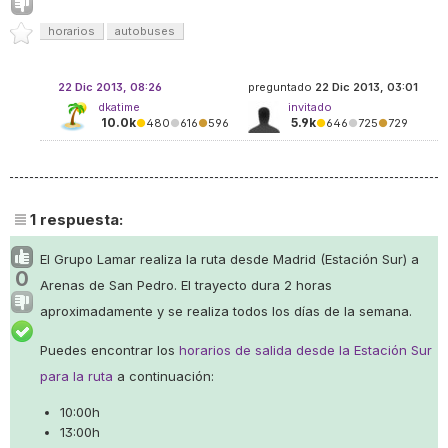
horarios
autobuses
22 Dic 2013, 08:26
preguntado
22 Dic 2013, 03:01
dkatime
invitado
10.0k
5.9k
●
480
●
616
●
596
●
646
●
725
●
729
1
respuesta:
El Grupo Lamar realiza la ruta desde Madrid (Estación Sur) a
0
Arenas de San Pedro. El trayecto dura 2 horas
aproximadamente y se realiza todos los días de la semana.
Puedes encontrar los
horarios de salida desde la Estación Sur
para la ruta
a continuación:
10:00h
13:00h