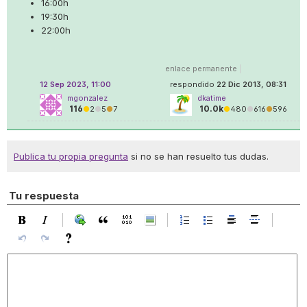
16:00h
19:30h
22:00h
enlace permanente
|
12 Sep 2023, 11:00
respondido
22 Dic 2013, 08:31
mgonzalez
dkatime
116
10.0k
●
2
●
5
●
7
●
480
●
616
●
596
Publica tu propia pregunta
si no se han resuelto tus dudas.
Tu respuesta