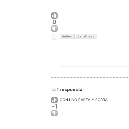
0
bebés
aerolíneas
1
respuesta:
CON UNO BASTA Y SOBRA
-1