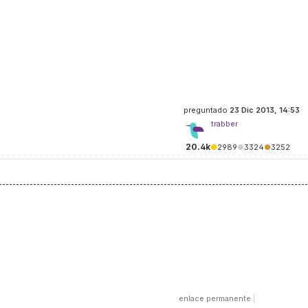
preguntado
23 Dic 2013, 14:53
trabber
20.4k
●
2989
●
3324
●
3252
enlace permanente
|