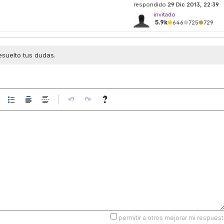
respondido
29 Dic 2013, 22:39
invitado
5.9k
●
646
●
725
●
729
esuelto tus dudas.
permitir a otros mejorar mi respuest