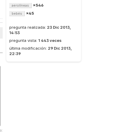
×546
aerolíneas
×45
bebés
pregunta realizada:
23 Dic 2013,
14:53
pregunta vista:
1 443 veces
última modificación:
29 Dic 2013,
22:39
a: