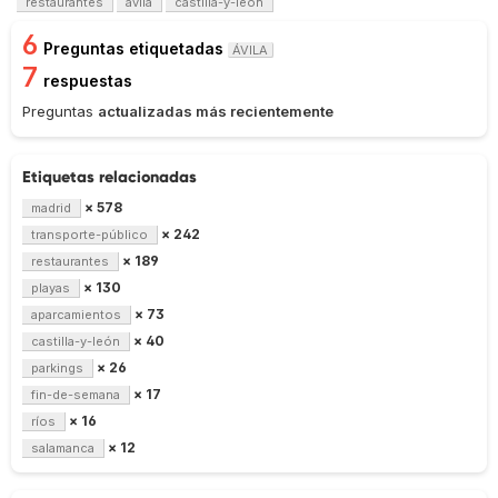
restaurantes
ávila
castilla-y-león
6
Preguntas etiquetadas
ÁVILA
7
respuestas
Preguntas
actualizadas más recientemente
Etiquetas relacionadas
× 578
madrid
× 242
transporte-público
× 189
restaurantes
× 130
playas
× 73
aparcamientos
× 40
castilla-y-león
× 26
parkings
× 17
fin-de-semana
× 16
ríos
× 12
salamanca