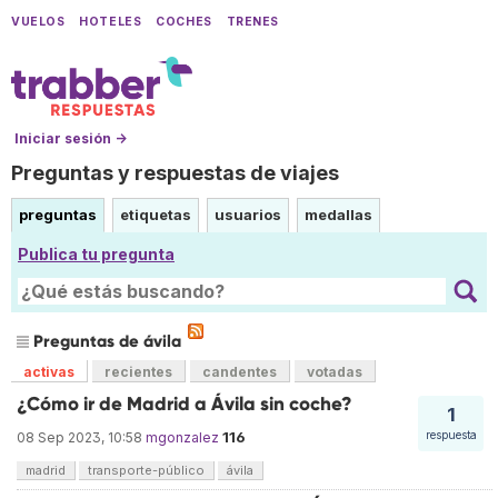
VUELOS
HOTELES
COCHES
TRENES
Iniciar sesión →
Preguntas y respuestas de viajes
preguntas
etiquetas
usuarios
medallas
Publica tu pregunta
Preguntas de ávila
activas
recientes
candentes
votadas
¿Cómo ir de Madrid a Ávila sin coche?
1
116
respuesta
08 Sep 2023, 10:58
mgonzalez
madrid
transporte-público
ávila