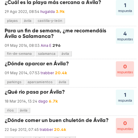
¿Cuál es la playa más cercana a Ávila?
1
3.9k
respuesta
29 Ago 2022, 08:54
hugalda
playas
ávila
castilla-y-león
Para un fin de semana, ¿me recomendáis
4
Ávila o Salamanca?
respuestas
296
09 May 2016, 08:03
Aina E
fin-de-semana
salamanca
ávila
¿Dónde aparcar en Ávila?
0
20.4k
respuestas
09 May 2014, 07:53
trabber
parkings
aparcamientos
ávila
¿Qué rio pasa por Ávila?
1
6.7k
respuesta
18 Mar 2014, 13:24
dago
ríos
ávila
¿Dónde comer un buen chuletón de Ávila?
0
20.4k
respuestas
22 Sep 2012, 07:45
trabber