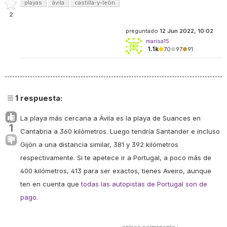
playas
ávila
castilla-y-león
2
preguntado
12 Jun 2022, 10:02
marisa15
1.1k
●
70
●
97
●
91
1
respuesta:
La playa más cercana a Ávila es la playa de Suances en
1
Cantabria a 360 kilómetros. Luego tendría Santander e incluso
Gijón a una distancia similar, 381 y 392 kilómetros
respectivamente. Si te apetece ir a Portugal, a poco más de
400 kilómetros, 413 para ser exactos, tienes Aveiro, aunque
ten en cuenta que
todas las autopistas de Portugal son de
pago
.