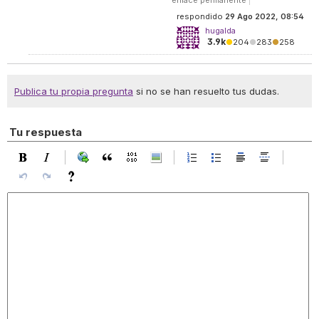
enlace permanente
|
respondido
29 Ago 2022, 08:54
hugalda
3.9k
●
204
●
283
●
258
Publica tu propia pregunta
si no se han resuelto tus dudas.
Tu respuesta