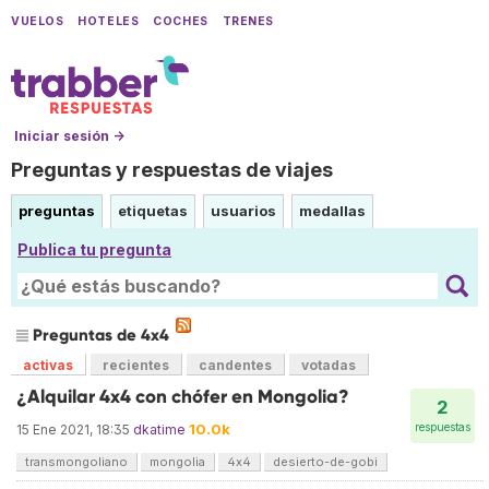
VUELOS
HOTELES
COCHES
TRENES
Iniciar sesión →
Preguntas y respuestas de viajes
preguntas
etiquetas
usuarios
medallas
Publica tu pregunta
Preguntas de 4x4
activas
recientes
candentes
votadas
¿Alquilar 4x4 con chófer en Mongolia?
2
10.0k
respuestas
15 Ene 2021, 18:35
dkatime
transmongoliano
mongolia
4x4
desierto-de-gobi