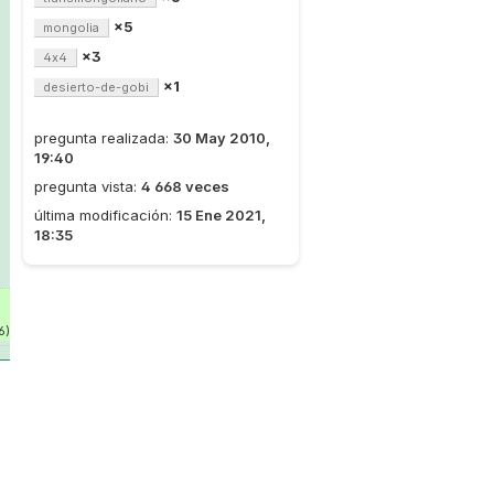
×5
mongolia
×3
4x4
×1
desierto-de-gobi
pregunta realizada:
30 May 2010,
19:40
pregunta vista:
4 668 veces
última modificación:
15 Ene 2021,
18:35
6)