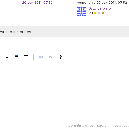
20 Jun 2011, 07:52
respondido
20 Jun 2011, 07:52
Gato_perplejo
31
●
1
●
1
●
2
esuelto tus dudas.
permitir a otros mejorar mi respuest