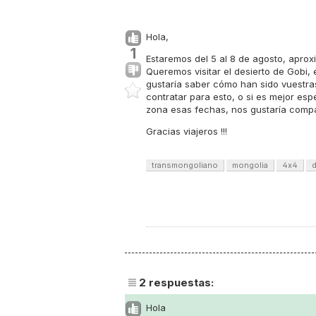
Hola,
1
Estaremos del 5 al 8 de agosto, apro
Queremos visitar el desierto de Gobi
gustaría saber cómo han sido vuestra
contratar para esto, o si es mejor esper
zona esas fechas, nos gustaría compa
Gracias viajeros !!!
transmongoliano
mongolia
4x4
d
2
respuestas:
Hola