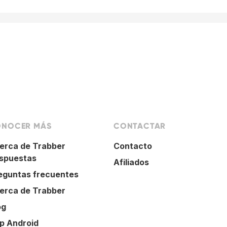
NOCER MÁS
CONTACTAR
erca de Trabber
Contacto
spuestas
Afiliados
eguntas frecuentes
erca de Trabber
og
p Android