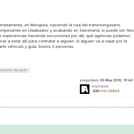
ximadamente, en Mongolia, haciendo la ruta del transmongoliano.
, empezando en Ulaabaator y acabando en Sainshand, si puede ser. Nos
s experiencias haciendo excursiones por allí, qué agencias podemos
ar a estar allí para contratar a alguien. Si alguien va a viajar por la
rtir vehículo y guía. Somos 2 personas.
esierto-de-gobi
preguntado
30 May 2010, 19:40
arqonauta
416
●
14
●
15
●
20