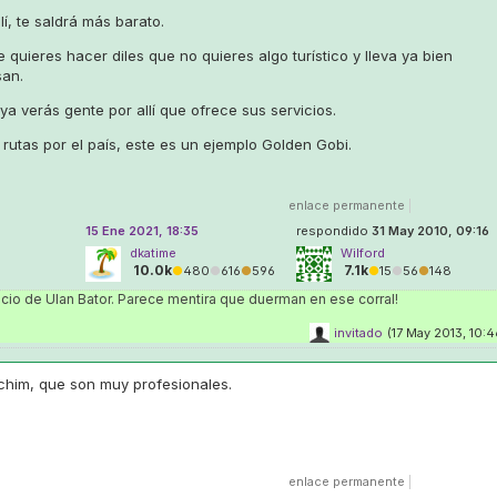
í, te saldrá más barato.
 quieres hacer diles que no quieres algo turístico y lleva ya bien
san.
a verás gente por allí que ofrece sus servicios.
rutas por el país, este es un ejemplo Golden Gobi.
enlace permanente
|
15 Ene 2021, 18:35
respondido
31 May 2010, 09:16
dkatime
Wilford
10.0k
7.1k
●
480
●
616
●
596
●
15
●
56
●
148
cio de Ulan Bator. Parece mentira que duerman en ese corral!
invitado
(17 May 2013, 10:4
lchim, que son muy profesionales.
enlace permanente
|