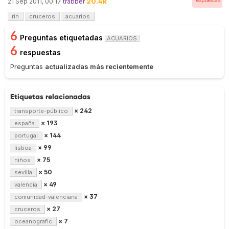
20.4k
respuestas
21 Sep 2011, 00:17
trabber
rin
cruceros
acuarios
6
Preguntas etiquetadas
ACUARIOS
6
respuestas
Preguntas
actualizadas más recientemente
Etiquetas relacionadas
× 242
transporte-público
× 193
españa
× 144
portugal
× 99
lisboa
× 75
niños
× 50
sevilla
× 49
valencia
× 37
comunidad-valenciana
× 27
cruceros
× 7
oceanografic