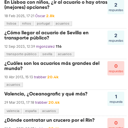
En Lisboa con niños, ¿ir al acuario o hay otras
2
(mejores) opciones?
respuestas
2.8k
18 Feb 2025, 17:21
Óscar
lisboa
niños
portugal
acuarios
¿Cómo llegar al acuario de Sevilla en
2
transporte público?
respuestas
116
12 Sep 2023, 12:39
mgonzalez
transporte-público
sevilla
acuarios
¿Cuáles son los acuarios más grandes del
0
mundo?
respuestas
20.4k
10 Abr 2013, 15:13
trabber
acuarios
Valencia, ¿Oceanografic y qué más?
1
20.4k
respuesta
29 Mar 2013, 17:18
trabber
valencia
españa
acuarios
¿Dónde contratar un crucero por el Rin?
0