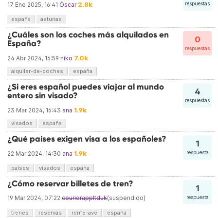
2.8k
respuestas
17 Ene 2025, 16:41
Óscar
españa
asturias
¿Cuáles son los coches más alquilados en
0
España?
respuestas
7.0k
24 Abr 2024, 16:59
niko
alquiler-de-coches
españa
¿Si eres español puedes viajar al mundo
4
entero sin visado?
respuestas
1.9k
23 Mar 2024, 16:43
ana
visados
españa
¿Qué países exigen visa a los españoles?
1
1.9k
respuesta
22 Mar 2024, 14:30
ana
países
visados
españa
¿Cómo reservar billetes de tren?
1
19 Mar 2024, 07:22
courierappltduk
(suspendido)
respuesta
trenes
reservas
renfe-ave
españa