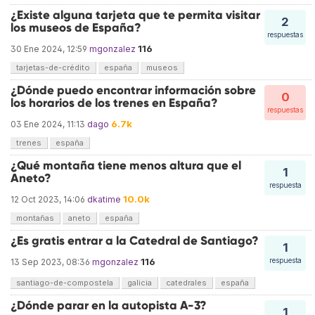
¿Existe alguna tarjeta que te permita visitar
2
los museos de España?
respuestas
116
30 Ene 2024, 12:59
mgonzalez
tarjetas-de-crédito
españa
museos
¿Dónde puedo encontrar información sobre
0
los horarios de los trenes en España?
respuestas
6.7k
03 Ene 2024, 11:13
dago
trenes
españa
¿Qué montaña tiene menos altura que el
1
Aneto?
respuesta
10.0k
12 Oct 2023, 14:06
dkatime
montañas
aneto
españa
¿Es gratis entrar a la Catedral de Santiago?
1
116
respuesta
13 Sep 2023, 08:36
mgonzalez
santiago-de-compostela
galicia
catedrales
españa
¿Dónde parar en la autopista A-3?
1