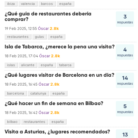
ibiza
valencia
barcos
españa
¿Qué guía de restaurantes debería
3
comprar?
respuestas
2.8k
19 Feb 2025, 12:55
Óscar
restaurantes
guías
españa
Isla de Tabarca, ¿merece la pena una visita?
4
2.8k
respuestas
18 Feb 2025, 17:04
Óscar
islas
alicante
españa
tabarca
¿Qué lugares visitar de Barcelona en un día?
14
2.8k
respuestas
18 Feb 2025, 16:45
Óscar
barcelona
catalunya
españa
¿Qué hacer un fin de semana en Bilbao?
5
2.8k
respuestas
18 Feb 2025, 16:42
Óscar
bilbao
restaurantes
españa
Visita a Asturias, ¿lugares recomendados?
13