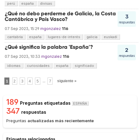
perú
españa
divisas
¿Qué no debo perderme de Galicia, la Costa
3
Cantábrica y País Vasco?
respuestas
116
07 Sep 2023, 15:29
mgonzalez
cantabria
españa
lugares-de-interés
galicia
euskadi
¿Qué significa la palabra 'España'?
2
116
respuestas
07 Sep 2023, 10:33
mgonzalez
idiomas
curiosidades
españa
significado
1
2
3
4
5
...
7
siguiente »
189
Preguntas etiquetadas
ESPAÑA
347
respuestas
Preguntas
actualizadas más recientemente
Etiquetas relacionadas