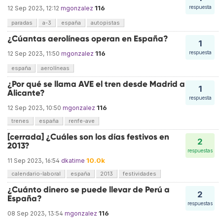
116
respuesta
12 Sep 2023, 12:12
mgonzalez
paradas
a-3
españa
autopistas
¿Cúantas aerolíneas operan en España?
1
116
respuesta
12 Sep 2023, 11:50
mgonzalez
españa
aerolíneas
¿Por qué se llama AVE el tren desde Madrid a
1
Alicante?
respuesta
116
12 Sep 2023, 10:50
mgonzalez
trenes
españa
renfe-ave
[cerrada] ¿Cuáles son los días festivos en
2
2013?
respuestas
10.0k
11 Sep 2023, 16:54
dkatime
calendario-laboral
españa
2013
festividades
¿Cuánto dinero se puede llevar de Perú a
2
España?
respuestas
116
08 Sep 2023, 13:54
mgonzalez