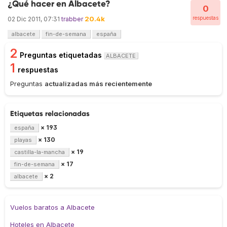
¿Qué hacer en Albacete?
0
20.4k
respuestas
02 Dic 2011, 07:31
trabber
albacete
fin-de-semana
españa
2
Preguntas etiquetadas
ALBACETE
1
respuestas
Preguntas
actualizadas más recientemente
Etiquetas relacionadas
× 193
españa
× 130
playas
× 19
castilla-la-mancha
× 17
fin-de-semana
× 2
albacete
Vuelos baratos a Albacete
Hoteles en Albacete